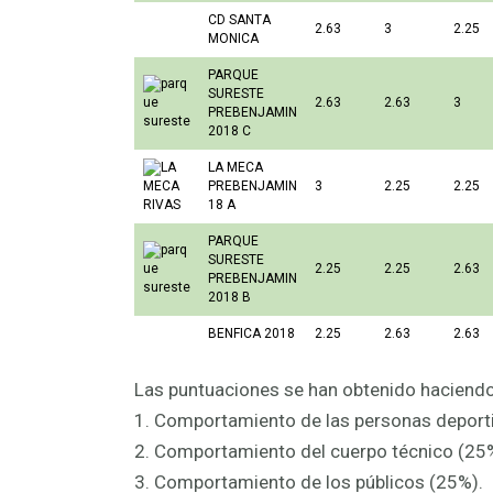
CD SANTA
2.63
3
2.25
MONICA
PARQUE
SURESTE
2.63
2.63
3
PREBENJAMIN
2018 C
LA MECA
PREBENJAMIN
3
2.25
2.25
18 A
PARQUE
SURESTE
2.25
2.25
2.63
PREBENJAMIN
2018 B
BENFICA 2018
2.25
2.63
2.63
Las puntuaciones se han obtenido haciendo 
1. Comportamiento de las personas deport
2. Comportamiento del cuerpo técnico (25
3. Comportamiento de los públicos (25%).