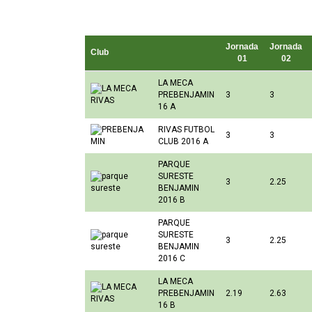
Jornada
Jornada
Club
01
02
LA MECA
PREBENJAMIN
3
3
16 A
RIVAS FUTBOL
3
3
CLUB 2016 A
PARQUE
SURESTE
3
2.25
BENJAMIN
2016 B
PARQUE
SURESTE
3
2.25
BENJAMIN
2016 C
LA MECA
PREBENJAMIN
2.19
2.63
16 B