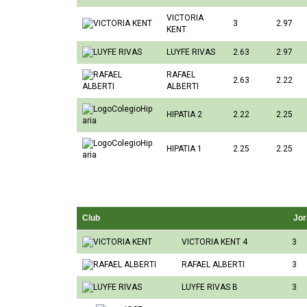
VICTORIA
3
2.97
KENT
LUYFE RIVAS
2.63
2.97
RAFAEL
2.63
2.22
ALBERTI
HIPATIA 2
2.22
2.25
HIPATIA 1
2.25
2.25
Club
Jor
VICTORIA KENT 4
3
RAFAEL ALBERTI
3
LUYFE RIVAS B
3