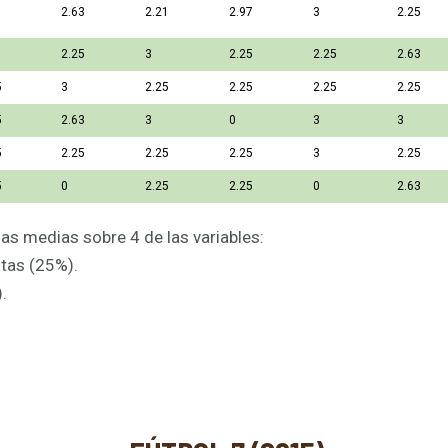
2.63
2.21
2.97
3
2.25
2.25
3
2.25
2.25
2.63
5
3
2.25
2.25
2.25
2.25
5
2.63
3
0
3
3
5
2.25
2.25
2.25
3
2.25
5
0
2.25
2.25
0
2.63
as medias sobre 4 de las variables:
tas (25%).
.