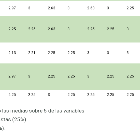
2.97
3
2.63
3
2.63
3
2.25
2.25
2.25
2.63
3
2.25
2.25
3
2.13
2.21
2.25
2.25
3
3
3
2.97
3
2.25
2.25
3
2.25
2.25
2.25
2.25
3
2.25
2.25
2.25
2.25
las medias sobre 5 de las variables:
istas (25%).
%).