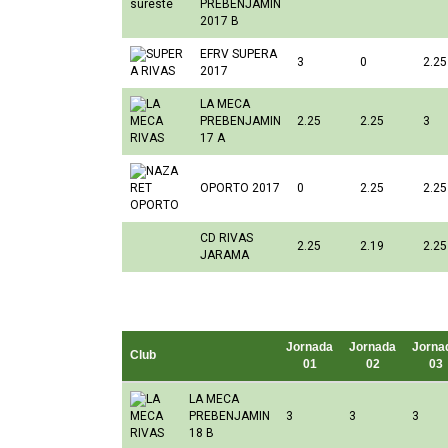
PREBENJAMIN
2017 B
EFRV SUPERA
3
0
2.25
2017
LA MECA
PREBENJAMIN
2.25
2.25
3
17 A
OPORTO 2017
0
2.25
2.25
CD RIVAS
2.25
2.19
2.25
JARAMA
Jornada
Jornada
Jorna
Club
01
02
03
LA MECA
PREBENJAMIN
3
3
3
18 B