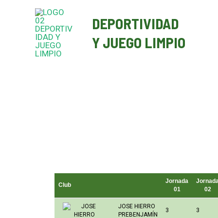
Ir
DEPORTIVIDAD
al
contenido
Y JUEGO LIMPIO
Jornada
Jornad
Club
01
02
JOSE HIERRO
3
3
PREBENJAMÍN