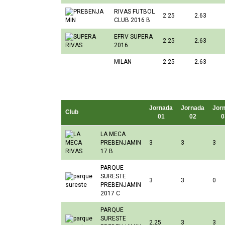
RIVAS FUTBOL
2.25
2.63
CLUB 2016 B
EFRV SUPERA
2.25
2.63
2016
MILAN
2.25
2.63
Jornada
Jornada
Jor
Club
01
02
0
LA MECA
PREBENJAMIN
3
3
3
17 B
PARQUE
SURESTE
3
3
0
PREBENJAMIN
2017 C
PARQUE
SURESTE
2.25
3
3