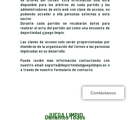
de interés del torneo. Está información solo está
disponible para los árbitros de cada partido y los
administradores de está web con clave de acceso, no
pudiendo acceder a ella personas externas a este
sector.
​ Durante cada partido se recabarán datos para
realizar el acta del partido así como una encuesta de
deportividad y juego limpio.
Las claves de acceso solo serán proporcionadas por
miembros de la organización del torneo a las personas
implicadas en su desarrollo. ​
Puede recibir más información contactando con
nuestro email soporte@deportividadyjuegolimpio.es o
a través de nuestro formulario de contacto.
Contáctanos
JUEGA LIMPIO
Ganamos Todos